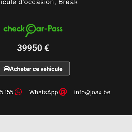
icule d’occasion, Break
39950
€
Acheter ce véhicule
5 155
WhatsApp
info@joax.be