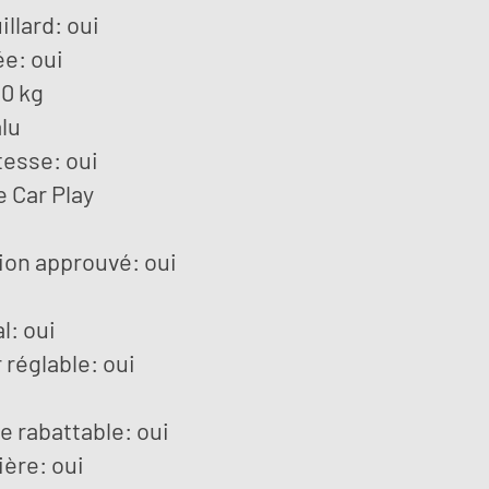
llard: oui
ée: oui
40 kg
lu
tesse: oui
 Car Play
ion approuvé: oui
l: oui
 réglable: oui
e rabattable: oui
ière: oui