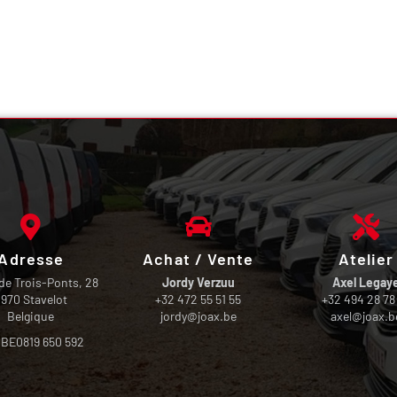
Adresse
Achat / Vente
Atelier
de Trois-Ponts, 28
Jordy Verzuu
Axel Legay
970 Stavelot
+32 472 55 51 55
+32 494 28 78
Belgique
jordy@joax.be
axel@joax.b
 BE0819 650 592